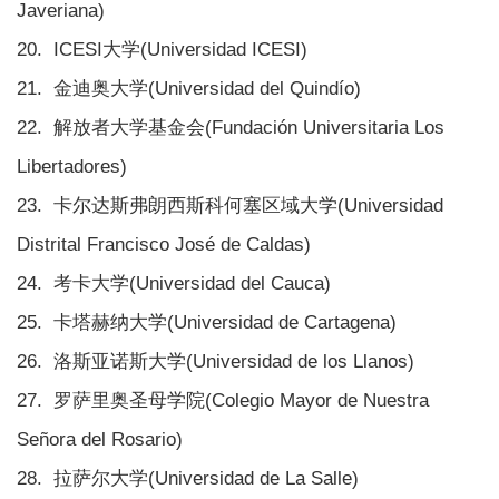
Javeriana)
20. ICESI大学(Universidad ICESI)
21. 金迪奥大学(Universidad del Quindío)
22. 解放者大学基金会(Fundación Universitaria Los
Libertadores)
23. 卡尔达斯弗朗西斯科何塞区域大学(Universidad
Distrital Francisco José de Caldas)
24. 考卡大学(Universidad del Cauca)
25. 卡塔赫纳大学(Universidad de Cartagena)
26. 洛斯亚诺斯大学(Universidad de los Llanos)
27. 罗萨里奥圣母学院(Colegio Mayor de Nuestra
Señora del Rosario)
28. 拉萨尔大学(Universidad de La Salle)