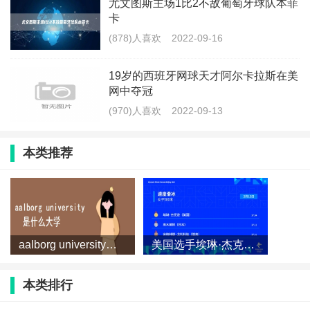
尤文图斯主场1比2不敌葡萄牙球队本菲
卡
(878)人喜欢
2022-09-16
19岁的西班牙网球天才阿尔卡拉斯在美
网中夺冠
(970)人喜欢
2022-09-13
本类推荐
aalborg university是什么大学？
美国选手埃琳·杰克逊获得速度滑冰女子500米冠军
本类排行