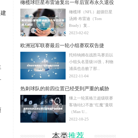
橄榄球巨星布雷迪复出一年后宣布永久退役
橄榄球（NFL）超级巨星
共建
汤姆·布雷迪（Tom
Brady）复...
2023-02-02
欧洲冠军联赛最后一轮小组赛双双告捷
托特纳姆在战胜马赛后以
小组头名晋级16强，利物
生
浦虽也击败了那...
2022-11-04
且
热刺球队的前四位置已经受到严重的威胁
继上一轮英格兰超级联赛
客场0比2不敌“红魔”曼联
硕
（Man U...
2022-10-25
）
本类
推荐