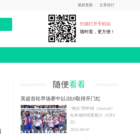
最新更新
文章排行
扫描打开手机站
随时逛，更方便！
随便
看看
英超首轮早场赛中以2比0取得开门红
“炮兵”阿申纳（Arsenal）
在本地时间星期六（8月6
日）...
2022-08-07
四