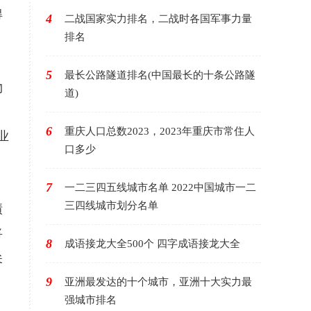
得
4
二战国家实力排名，二战时各国军事力量
排名
5
最长公路隧道排名(中国最长的十条公路隧
物
道)
6
重庆人口总数2023，2023年重庆市常住人
业
口多少
7
一二三四五线城市名单 2022中国城市一二
三四线城市划分名单
绩
将
8
成语接龙大全500个 四字成语接龙大全
尖
9
亚洲最发达的十个城市，亚洲十大实力最
强城市排名