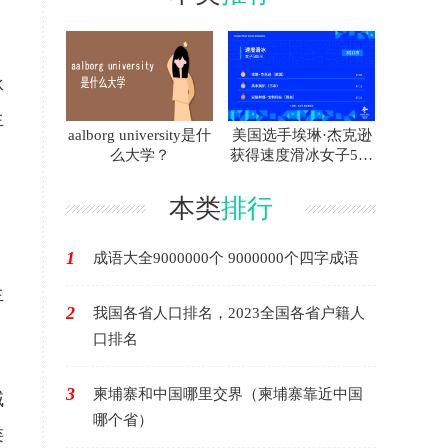
，
承
生
aalborg university是什
美国选手埃琳·杰克逊
么大学？
获得速度滑冰女子500
米冠军
本类
排行
1
成语大全9000000个 9000000个四字成语
生
2
我国各省人口排名，2023全国各省户籍人
口排名
3
柬埔寨和中国哪里交界（柬埔寨靠近中国
域
哪个省）
类