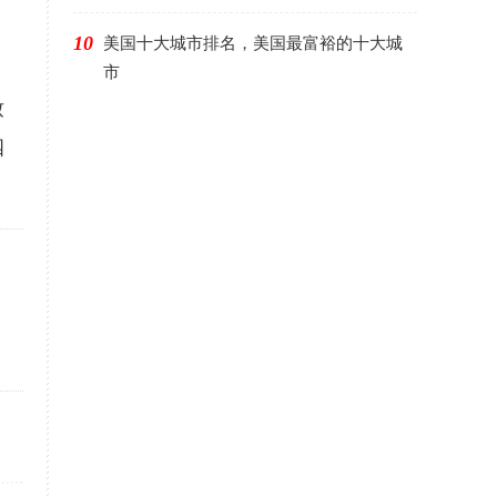
10
美国十大城市排名，美国最富裕的十大城
市
致
四
，