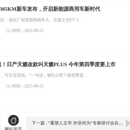
 305KM新车发布，开启新能源商用车新时代
记忆・油化厂创意园热闹非凡，五菱之光EV 3...
时间：2025-08-25
！日产天籁改款叫天籁PLUS 今年第四季度要上市
了，可它没混动。”一句话，够扎心吧？第四季度...
时间：2025-08-25
下一篇 : “重塑人文学 外语何为”专家研讨会在清华大学召开
网站首页