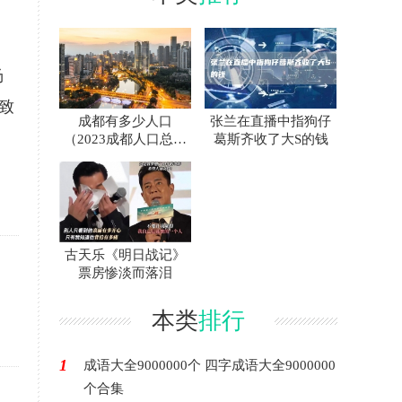
杨
致
成都有多少人口
张兰在直播中指狗仔
（2023成都人口总数
葛斯齐收了大S的钱
多少）
古天乐《明日战记》
，
票房惨淡而落泪
本类
排行
1
成语大全9000000个 四字成语大全9000000
个合集