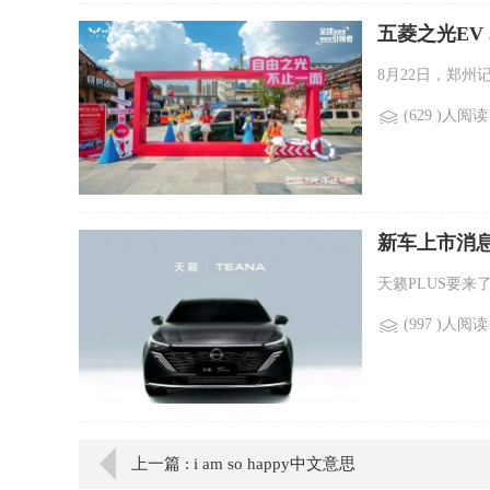
五菱之光EV
8月22日，郑州
(629 )人阅读
新车上市消息
天籁PLUS要来
(997 )人阅读
上一篇 : i am so happy中文意思