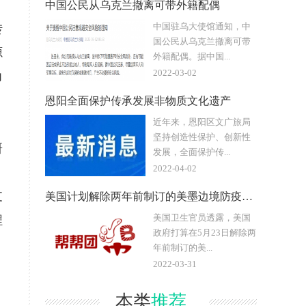
中国公民从乌克兰撤离可带外籍配偶
中国驻乌大使馆通知，中
转
国公民从乌克兰撤离可带
源
外籍配偶。据中国...
2022-03-02
力
恩阳全面保护传承发展非物质文化遗产
近年来，恩阳区文广旅局
坚持创造性保护、创新性
研
发展，全面保护传...
2022-04-02
支
美国计划解除两年前制订的美墨边境防疫措施
美国卫生官员透露，美国
程
政府打算在5月23日解除两
年前制订的美...
2022-03-31
本类
推荐