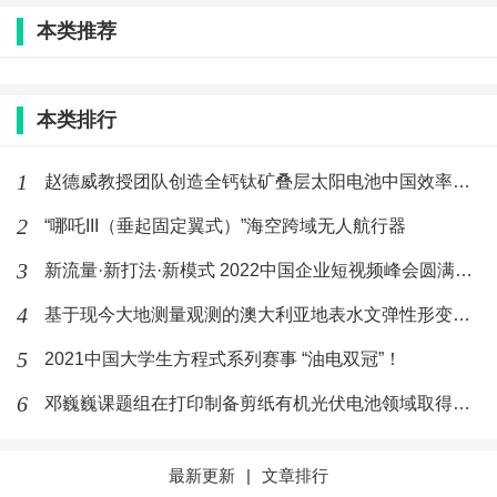
本类推荐
本类排行
1
赵德威教授团队创造全钙钛矿叠层太阳电池中国效率纪录
2
“哪吒III（垂起固定翼式）”海空跨域无人航行器
3
新流量·新打法·新模式 2022中国企业短视频峰会圆满落幕
4
基于现今大地测量观测的澳大利亚地表水文弹性形变和陆地沉降
5
2021中国大学生方程式系列赛事 “油电双冠”！
6
邓巍巍课题组在打印制备剪纸有机光伏电池领域取得新成果
最新更新
|
文章排行