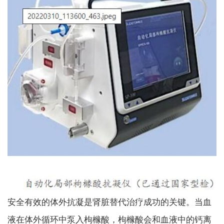
安全有效的体外抗凝是肾脏替代治疗成功的关键。当血
液在体外循环中泵入枸橼酸，枸橼酸会和血液中的钙离