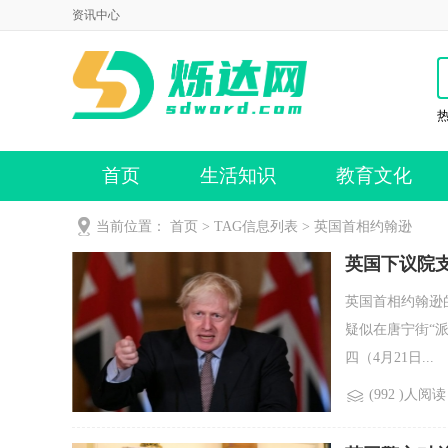
资讯中心
首页
生活知识
教育文化
当前位置：
首页
> TAG信息列表 > 英国首相约翰逊
英国下议院
英国首相约翰逊
疑似在唐宁街“
四（4月21日...
(992 )人阅读