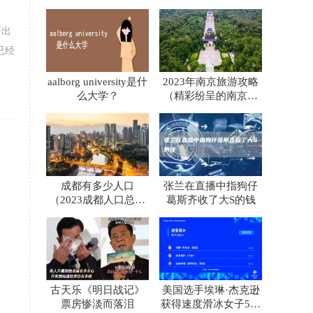
开出
已经
aalborg university是什
2023年南京旅游攻略
么大学？
（精彩纷呈的南京旅
游攻略）
成都有多少人口
张兰在直播中指狗仔
（2023成都人口总数
葛斯齐收了大S的钱
多少）
古天乐《明日战记》
美国选手埃琳·杰克逊
票房惨淡而落泪
获得速度滑冰女子500