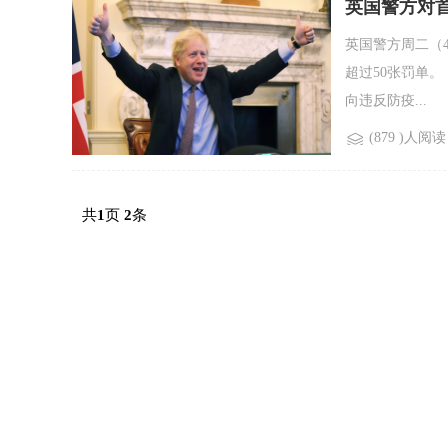
英国警方对
英国警方周二（
超过50张罚单
向违反防疫...
(879 )人阅读
共
页
条
1
2