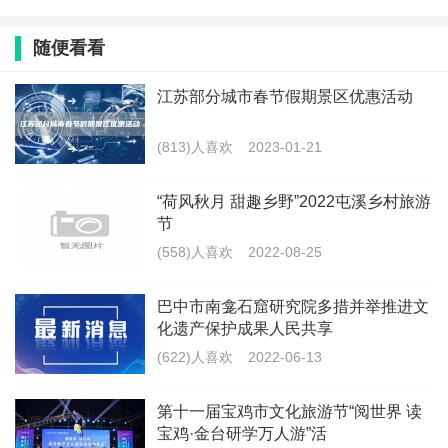
随便看看
江苏部分城市春节假期景区优惠活动
(813)人喜欢
2023-01-21
“荷风秋月 甜趣乡野”2022屯溪乡村旅游
节
(558)人喜欢
2022-08-25
巴中市南龛石窟研究院多措并举推进文
化遗产保护成果人民共享
(622)人喜欢
2022-06-13
第十一届宝鸡市文化旅游节“阅世界 读
宝鸡·金台研学万人游”活