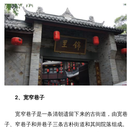
2、宽窄巷子
宽窄巷子是一条清朝遗留下来的古街道，由宽巷
子、窄巷子和井巷子三条古朴街道和其间院落组成。