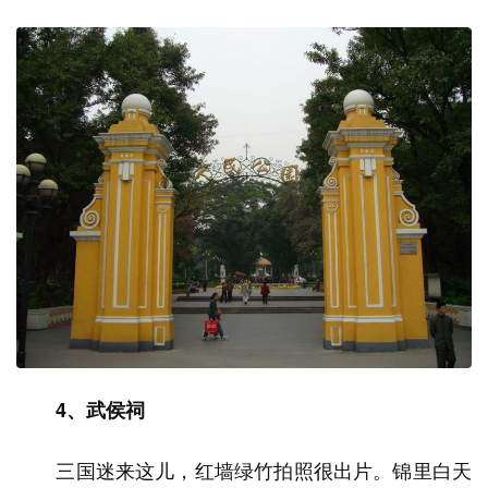
4、武侯祠
三国迷来这儿，红墙绿竹拍照很出片。锦里白天